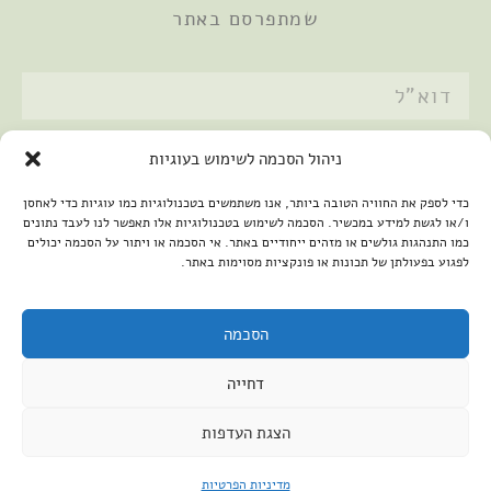
שמתפרסם באתר
אני מאשר/ת את
מדיניות הפרטיות
ניהול הסכמה לשימוש בעוגיות
שלחתי
כדי לספק את החוויה הטובה ביותר, אנו משתמשים בטכנולוגיות כמו עוגיות כדי לאחסן
ו/או לגשת למידע במכשיר. הסכמה לשימוש בטכנולוגיות אלו תאפשר לנו לעבד נתונים
כמו התנהגות גולשים או מזהים ייחודיים באתר. אי הסכמה או ויתור על הסכמה יכולים
לפגוע בפעולתן של תכונות או פונקציות מסוימות באתר.
הסכמה
דחייה
2026 © כל הזכויות שמורות למיכל שמיר
פיתוח האתר:
קנטאור
הצגת העדפות
הצהרת נגישות
מדיניות הפרטיות