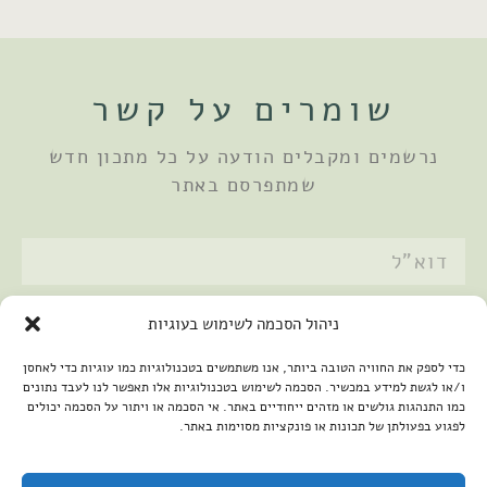
שומרים על קשר
נרשמים ומקבלים הודעה על כל מתכון חדש
שמתפרסם באתר
אני מאשר/ת את
מדיניות הפרטיות
ניהול הסכמה לשימוש בעוגיות
שלחתי
כדי לספק את החוויה הטובה ביותר, אנו משתמשים בטכנולוגיות כמו עוגיות כדי לאחסן
ו/או לגשת למידע במכשיר. הסכמה לשימוש בטכנולוגיות אלו תאפשר לנו לעבד נתונים
כמו התנהגות גולשים או מזהים ייחודיים באתר. אי הסכמה או ויתור על הסכמה יכולים
לפגוע בפעולתן של תכונות או פונקציות מסוימות באתר.