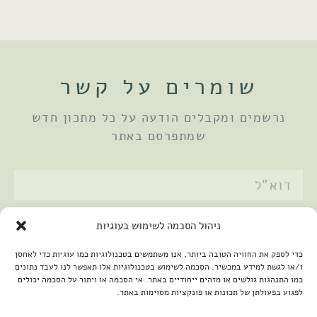
שומרים על קשר
נרשמים ומקבלים הודעה על כל מתכון חדש
שמתפרסם באתר
אני מאשר/ת את
מדיניות הפרטיות
ניהול הסכמה לשימוש בעוגיות
שלחתי
כדי לספק את החוויה הטובה ביותר, אנו משתמשים בטכנולוגיות כמו עוגיות כדי לאחסן
ו/או לגשת למידע במכשיר. הסכמה לשימוש בטכנולוגיות אלו תאפשר לנו לעבד נתונים
כמו התנהגות גולשים או מזהים ייחודיים באתר. אי הסכמה או ויתור על הסכמה יכולים
לפגוע בפעולתן של תכונות או פונקציות מסוימות באתר.