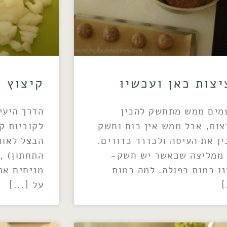
יצות כאן ועכשיו
קיצוץ 
מים ממש מתחשק להכין
הדרך היעי
צות, אבל ממש אין כוח וחשק
לקוביות ק
ין את העיסה ולכדרר כדורים.
הבצל לאור
 ממליצה שכאשר יש חשק-
התחתון) ,
נו כמות כפולה. למה כמות
מניחים את
על