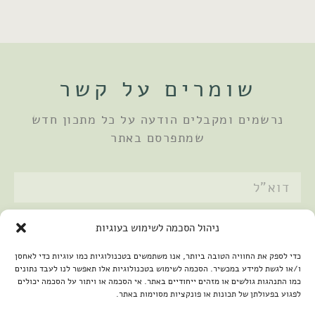
שומרים על קשר
נרשמים ומקבלים הודעה על כל מתכון חדש
שמתפרסם באתר
אני מאשר/ת את
מדיניות הפרטיות
ניהול הסכמה לשימוש בעוגיות
שלחתי
כדי לספק את החוויה הטובה ביותר, אנו משתמשים בטכנולוגיות כמו עוגיות כדי לאחסן
ו/או לגשת למידע במכשיר. הסכמה לשימוש בטכנולוגיות אלו תאפשר לנו לעבד נתונים
כמו התנהגות גולשים או מזהים ייחודיים באתר. אי הסכמה או ויתור על הסכמה יכולים
לפגוע בפעולתן של תכונות או פונקציות מסוימות באתר.