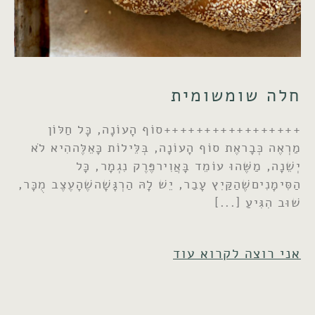
חלה שומשומית
+++++++++++++++++סוֹף הָעוֹנָה, כָּל חַלּוֹן
מַרְאֶה כְּבָראֶת סוֹף הָעוֹנָה, בְּלֵּילוֹת כָּאֵלֶּההִיא לֹא
יְשֵׁנָה, מַשֶּׁהוּ עוֹמֵד בָּאֲוִירפֶּרֶק נִגְמָר, כָּל
הַסִּימָנִיםשֶׁהַקַּיִץ עָבַר, יֵשׁ לָהּ הַרְגָּשָׁהשֶׁהָעֶצֶב מֻכָּר,
שׁוּב הִגִּיעַ
אני רוצה לקרוא עוד