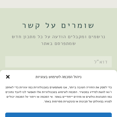
שומרים על קשר
נרשמים ומקבלים הודעה על כל מתכון חדש
שמתפרסם באתר
אני מאשר/ת את
מדיניות הפרטיות
ניהול הסכמה לשימוש בעוגיות
שלחתי
כדי לספק את החוויה הטובה ביותר, אנו משתמשים בטכנולוגיות כמו עוגיות כדי לאחסן
ו/או לגשת למידע במכשיר. הסכמה לשימוש בטכנולוגיות אלו תאפשר לנו לעבד נתונים
כמו התנהגות גולשים או מזהים ייחודיים באתר. אי הסכמה או ויתור על הסכמה יכולים
לפגוע בפעולתן של תכונות או פונקציות מסוימות באתר.