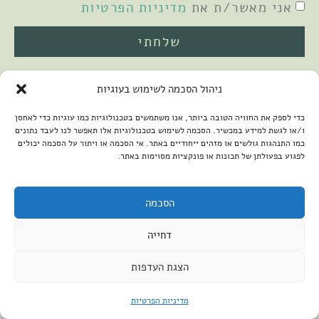
אני מאשר/ת את
מדיניות הפרטיות
שלחתי
ניהול הסכמה לשימוש בעוגיות
כדי לספק את החוויה הטובה ביותר, אנו משתמשים בטכנולוגיות כמו עוגיות כדי לאחסן
ו/או לגשת למידע במכשיר. הסכמה לשימוש בטכנולוגיות אלו תאפשר לנו לעבד נתונים
כמו התנהגות גולשים או מזהים ייחודיים באתר. אי הסכמה או ויתור על הסכמה יכולים
לפגוע בפעולתן של תכונות או פונקציות מסוימות באתר.
2026 © כל הזכויות שמורות למיכל שמיר
פיתוח האתר:
קנטאור
הצהרת נגישות
הסכמה
דחייה
הצגת העדפות
מדיניות הפרטיות