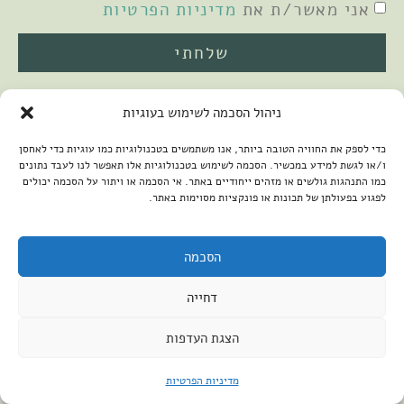
אני מאשר/ת את
מדיניות הפרטיות
שלחתי
ניהול הסכמה לשימוש בעוגיות
כדי לספק את החוויה הטובה ביותר, אנו משתמשים בטכנולוגיות כמו עוגיות כדי לאחסן
ו/או לגשת למידע במכשיר. הסכמה לשימוש בטכנולוגיות אלו תאפשר לנו לעבד נתונים
כמו התנהגות גולשים או מזהים ייחודיים באתר. אי הסכמה או ויתור על הסכמה יכולים
לפגוע בפעולתן של תכונות או פונקציות מסוימות באתר.
2026 © כל הזכויות שמורות למיכל שמיר
פיתוח האתר:
קנטאור
הצהרת נגישות
הסכמה
דחייה
הצגת העדפות
מדיניות הפרטיות