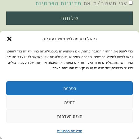
אני מאשר/ת את
מדיניות הפרטיות
שלחתי
ניהול הסכמה לשימוש בעוגיות
כדי לספק את החוויה הטובה ביותר, אנו משתמשים בטכנולוגיות כמו עוגיות כדי לאחסן
ו/או לגשת למידע במכשיר. הסכמה לשימוש בטכנולוגיות אלו תאפשר לנו לעבד נתונים
כמו התנהגות גולשים או מזהים ייחודיים באתר. אי הסכמה או ויתור על הסכמה יכולים
לפגוע בפעולתן של תכונות או פונקציות מסוימות באתר.
2026 © כל הזכויות שמורות למיכל שמיר
פיתוח האתר:
קנטאור
הצהרת נגישות
הסכמה
דחייה
הצגת העדפות
מדיניות הפרטיות