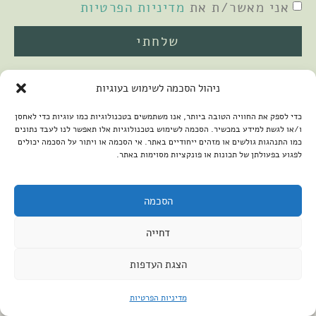
אני מאשר/ת את
מדיניות הפרטיות
שלחתי
ניהול הסכמה לשימוש בעוגיות
כדי לספק את החוויה הטובה ביותר, אנו משתמשים בטכנולוגיות כמו עוגיות כדי לאחסן
ו/או לגשת למידע במכשיר. הסכמה לשימוש בטכנולוגיות אלו תאפשר לנו לעבד נתונים
כמו התנהגות גולשים או מזהים ייחודיים באתר. אי הסכמה או ויתור על הסכמה יכולים
לפגוע בפעולתן של תכונות או פונקציות מסוימות באתר.
2026 © כל הזכויות שמורות למיכל שמיר
פיתוח האתר:
קנטאור
הצהרת נגישות
הסכמה
דחייה
הצגת העדפות
מדיניות הפרטיות