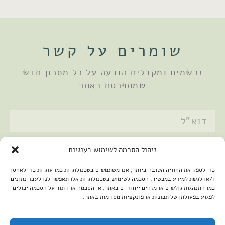
שומרים על קשר
נרשמים ומקבלים הודעה על כל מתכון חדש
שמתפרסם באתר
אני מאשר/ת את
מדיניות הפרטיות
ניהול הסכמה לשימוש בעוגיות
שלחתי
כדי לספק את החוויה הטובה ביותר, אנו משתמשים בטכנולוגיות כמו עוגיות כדי לאחסן
ו/או לגשת למידע במכשיר. הסכמה לשימוש בטכנולוגיות אלו תאפשר לנו לעבד נתונים
כמו התנהגות גולשים או מזהים ייחודיים באתר. אי הסכמה או ויתור על הסכמה יכולים
לפגוע בפעולתן של תכונות או פונקציות מסוימות באתר.