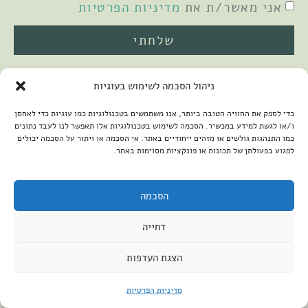
אני מאשר/ת את
מדיניות הפרטיות
שלחתי
ניהול הסכמה לשימוש בעוגיות
כדי לספק את החוויה הטובה ביותר, אנו משתמשים בטכנולוגיות כמו עוגיות כדי לאחסן
ו/או לגשת למידע במכשיר. הסכמה לשימוש בטכנולוגיות אלו תאפשר לנו לעבד נתונים
כמו התנהגות גולשים או מזהים ייחודיים באתר. אי הסכמה או ויתור על הסכמה יכולים
לפגוע בפעולתן של תכונות או פונקציות מסוימות באתר.
2026 © כל הזכויות שמורות למיכל שמיר
פיתוח האתר:
קנטאור
הצהרת נגישות
הסכמה
דחייה
הצגת העדפות
מדיניות הפרטיות