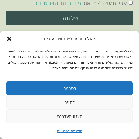
אני מאשר/ת את
מדיניות הפרטיות
שלחתי
ניהול הסכמה לשימוש בעוגיות
כדי לספק את החוויה הטובה ביותר, אנו משתמשים בטכנולוגיות כמו עוגיות כדי לאחסן
ו/או לגשת למידע במכשיר. הסכמה לשימוש בטכנולוגיות אלו תאפשר לנו לעבד נתונים
כמו התנהגות גולשים או מזהים ייחודיים באתר. אי הסכמה או ויתור על הסכמה יכולים
לפגוע בפעולתן של תכונות או פונקציות מסוימות באתר.
2026 © כל הזכויות שמורות למיכל שמיר
פיתוח האתר:
קנטאור
הצהרת נגישות
הסכמה
דחייה
הצגת העדפות
מדיניות הפרטיות