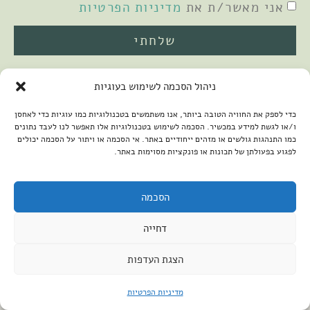
אני מאשר/ת את
מדיניות הפרטיות
שלחתי
ניהול הסכמה לשימוש בעוגיות
כדי לספק את החוויה הטובה ביותר, אנו משתמשים בטכנולוגיות כמו עוגיות כדי לאחסן
ו/או לגשת למידע במכשיר. הסכמה לשימוש בטכנולוגיות אלו תאפשר לנו לעבד נתונים
כמו התנהגות גולשים או מזהים ייחודיים באתר. אי הסכמה או ויתור על הסכמה יכולים
לפגוע בפעולתן של תכונות או פונקציות מסוימות באתר.
2026 © כל הזכויות שמורות למיכל שמיר
פיתוח האתר:
קנטאור
הצהרת נגישות
הסכמה
דחייה
הצגת העדפות
מדיניות הפרטיות