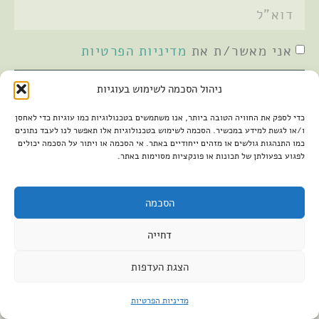
אני מאשר/ת את
מדיניות הפרטיות
שלחתי
ניהול הסכמה לשימוש בעוגיות
כדי לספק את החוויה הטובה ביותר, אנו משתמשים בטכנולוגיות כמו עוגיות כדי לאחסן
ו/או לגשת למידע במכשיר. הסכמה לשימוש בטכנולוגיות אלו תאפשר לנו לעבד נתונים
כמו התנהגות גולשים או מזהים ייחודיים באתר. אי הסכמה או ויתור על הסכמה יכולים
לפגוע בפעולתן של תכונות או פונקציות מסוימות באתר.
הסכמה
2026 © כל הזכויות שמורות למיכל שמיר
פיתוח האתר:
קנטאור
דחייה
הצהרת נגישות
הצגת העדפות
מדיניות הפרטיות