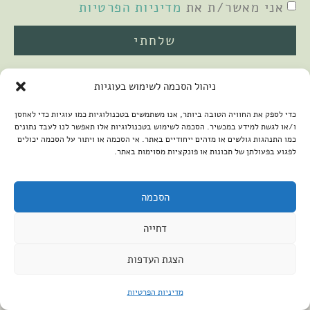
אני מאשר/ת את
מדיניות הפרטיות
שלחתי
ניהול הסכמה לשימוש בעוגיות
כדי לספק את החוויה הטובה ביותר, אנו משתמשים בטכנולוגיות כמו עוגיות כדי לאחסן
ו/או לגשת למידע במכשיר. הסכמה לשימוש בטכנולוגיות אלו תאפשר לנו לעבד נתונים
כמו התנהגות גולשים או מזהים ייחודיים באתר. אי הסכמה או ויתור על הסכמה יכולים
לפגוע בפעולתן של תכונות או פונקציות מסוימות באתר.
2026 © כל הזכויות שמורות למיכל שמיר
פיתוח האתר:
קנטאור
הצהרת נגישות
הסכמה
דחייה
הצגת העדפות
מדיניות הפרטיות