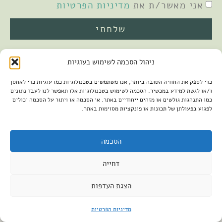
אני מאשר/ת את
מדיניות הפרטיות
שלחתי
ניהול הסכמה לשימוש בעוגיות
כדי לספק את החוויה הטובה ביותר, אנו משתמשים בטכנולוגיות כמו עוגיות כדי לאחסן
ו/או לגשת למידע במכשיר. הסכמה לשימוש בטכנולוגיות אלו תאפשר לנו לעבד נתונים
כמו התנהגות גולשים או מזהים ייחודיים באתר. אי הסכמה או ויתור על הסכמה יכולים
לפגוע בפעולתן של תכונות או פונקציות מסוימות באתר.
2026 © כל הזכויות שמורות למיכל שמיר
פיתוח האתר:
קנטאור
הצהרת נגישות
הסכמה
דחייה
הצגת העדפות
מדיניות הפרטיות