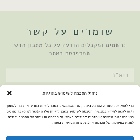
שומרים על קשר
נרשמים ומקבלים הודעה על כל מתכון חדש
שמתפרסם באתר
אני מאשר/ת את
מדיניות הפרטיות
ניהול הסכמה לשימוש בעוגיות
שלחתי
כדי לספק את החוויה הטובה ביותר, אנו משתמשים בטכנולוגיות כמו עוגיות כדי לאחסן
ו/או לגשת למידע במכשיר. הסכמה לשימוש בטכנולוגיות אלו תאפשר לנו לעבד נתונים
כמו התנהגות גולשים או מזהים ייחודיים באתר. אי הסכמה או ויתור על הסכמה יכולים
לפגוע בפעולתן של תכונות או פונקציות מסוימות באתר.