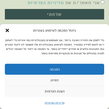
אני מאשר/ת את
מדיניות הפרטיות
שלחתי
ניהול הסכמה לשימוש בעוגיות
כדי לספק את החוויה הטובה ביותר, אנו משתמשים בטכנולוגיות כמו עוגיות כדי לאחסן
ו/או לגשת למידע במכשיר. הסכמה לשימוש בטכנולוגיות אלו תאפשר לנו לעבד נתונים
כמו התנהגות גולשים או מזהים ייחודיים באתר. אי הסכמה או ויתור על הסכמה יכולים
לפגוע בפעולתן של תכונות או פונקציות מסוימות באתר.
2026 © כל הזכויות שמורות למיכל שמיר
פיתוח האתר:
קנטאור
הצהרת נגישות
הסכמה
דחייה
הצגת העדפות
מדיניות הפרטיות