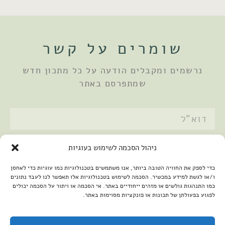
שומרים על קשר
נרשמים ומקבלים הודעה על כל מתכון חדש
שמתפרסם באתר
אני מאשר/ת את
מדיניות הפרטיות
ניהול הסכמה לשימוש בעוגיות
שלחתי
כדי לספק את החוויה הטובה ביותר, אנו משתמשים בטכנולוגיות כמו עוגיות כדי לאחסן
ו/או לגשת למידע במכשיר. הסכמה לשימוש בטכנולוגיות אלו תאפשר לנו לעבד נתונים
כמו התנהגות גולשים או מזהים ייחודיים באתר. אי הסכמה או ויתור על הסכמה יכולים
לפגוע בפעולתן של תכונות או פונקציות מסוימות באתר.