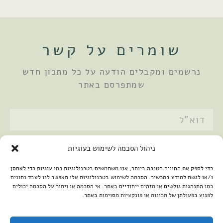
שומרים על קשר
נרשמים ומקבלים הודעה על כל מתכון חדש
שמתפרסם באתר
אני מאשר/ת את
מדיניות הפרטיות
ניהול הסכמה לשימוש בעוגיות
שלחתי
כדי לספק את החוויה הטובה ביותר, אנו משתמשים בטכנולוגיות כמו עוגיות כדי לאחסן
ו/או לגשת למידע במכשיר. הסכמה לשימוש בטכנולוגיות אלו תאפשר לנו לעבד נתונים
כמו התנהגות גולשים או מזהים ייחודיים באתר. אי הסכמה או ויתור על הסכמה יכולים
לפגוע בפעולתן של תכונות או פונקציות מסוימות באתר.