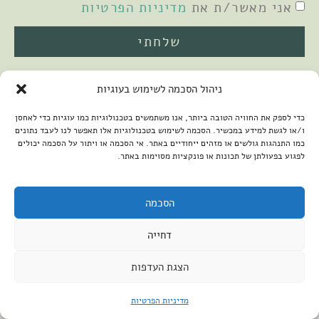
אני מאשר/ת את
מדיניות הפרטיות
שלחתי
ניהול הסכמה לשימוש בעוגיות
כדי לספק את החוויה הטובה ביותר, אנו משתמשים בטכנולוגיות כמו עוגיות כדי לאחסן
ו/או לגשת למידע במכשיר. הסכמה לשימוש בטכנולוגיות אלו תאפשר לנו לעבד נתונים
כמו התנהגות גולשים או מזהים ייחודיים באתר. אי הסכמה או ויתור על הסכמה יכולים
לפגוע בפעולתן של תכונות או פונקציות מסוימות באתר.
2026 © כל הזכויות שמורות למיכל שמיר
פיתוח האתר:
קנטאור
הצהרת נגישות
הסכמה
דחייה
הצגת העדפות
מדיניות הפרטיות