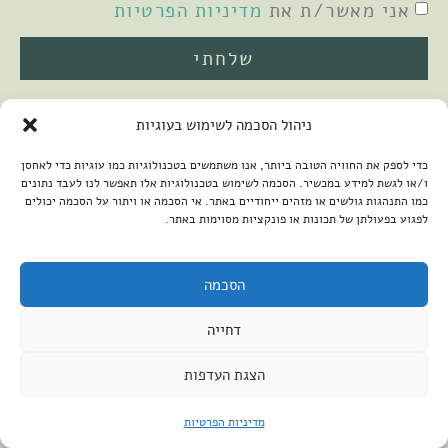
אני מאשר/ת את
מדיניות הפרטיות
שלחתי
ניהול הסכמה לשימוש בעוגיות
כדי לספק את החוויה הטובה ביותר, אנו משתמשים בטכנולוגיות כמו עוגיות כדי לאחסן
ו/או לגשת למידע במכשיר. הסכמה לשימוש בטכנולוגיות אלו תאפשר לנו לעבד נתונים
כמו התנהגות גולשים או מזהים ייחודיים באתר. אי הסכמה או ויתור על הסכמה יכולים
לפגוע בפעולתן של תכונות או פונקציות מסוימות באתר.
2026 © כל הזכויות שמורות למיכל שמיר
פיתוח האתר:
קנטאור
הצהרת נגישות
הסכמה
דחייה
הצגת העדפות
מדיניות הפרטיות