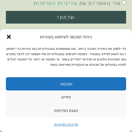
אני מאשר/ת את
מדיניות הפרטיות
שלחתי
ניהול הסכמה לשימוש בעוגיות
כדי לספק את החוויה הטובה ביותר, אנו משתמשים בטכנולוגיות כמו עוגיות כדי לאחסן
ו/או לגשת למידע במכשיר. הסכמה לשימוש בטכנולוגיות אלו תאפשר לנו לעבד נתונים
כמו התנהגות גולשים או מזהים ייחודיים באתר. אי הסכמה או ויתור על הסכמה יכולים
לפגוע בפעולתן של תכונות או פונקציות מסוימות באתר.
2026 © כל הזכויות שמורות למיכל שמיר
פיתוח האתר:
קנטאור
הצהרת נגישות
הסכמה
דחייה
הצגת העדפות
מדיניות הפרטיות