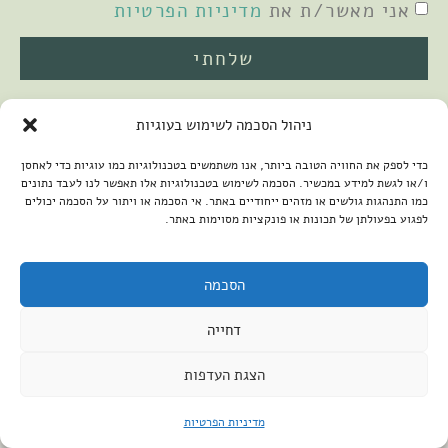
אני מאשר/ת את
מדיניות הפרטיות
שלחתי
ניהול הסכמה לשימוש בעוגיות
כדי לספק את החוויה הטובה ביותר, אנו משתמשים בטכנולוגיות כמו עוגיות כדי לאחסן
ו/או לגשת למידע במכשיר. הסכמה לשימוש בטכנולוגיות אלו תאפשר לנו לעבד נתונים
כמו התנהגות גולשים או מזהים ייחודיים באתר. אי הסכמה או ויתור על הסכמה יכולים
לפגוע בפעולתן של תכונות או פונקציות מסוימות באתר.
2026 © כל הזכויות שמורות למיכל שמיר
פיתוח האתר:
קנטאור
הצהרת נגישות
הסכמה
דחייה
הצגת העדפות
מדיניות הפרטיות