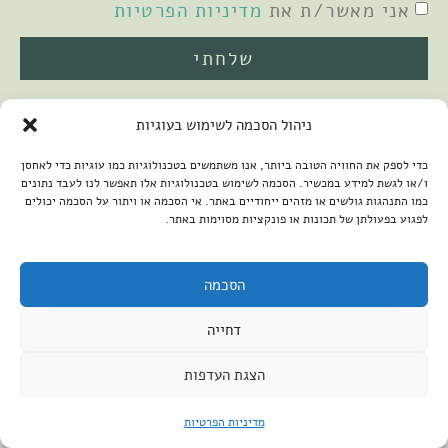
אני מאשר/ת את
מדיניות הפרטיות
שלחתי
ניהול הסכמה לשימוש בעוגיות
כדי לספק את החוויה הטובה ביותר, אנו משתמשים בטכנולוגיות כמו עוגיות כדי לאחסן
ו/או לגשת למידע במכשיר. הסכמה לשימוש בטכנולוגיות אלו תאפשר לנו לעבד נתונים
כמו התנהגות גולשים או מזהים ייחודיים באתר. אי הסכמה או ויתור על הסכמה יכולים
לפגוע בפעולתן של תכונות או פונקציות מסוימות באתר.
2026 © כל הזכויות שמורות למיכל שמיר
פיתוח האתר:
קנטאור
הצהרת נגישות
הסכמה
דחייה
הצגת העדפות
מדיניות הפרטיות