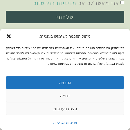
אני מאשר/ת את
מדיניות הפרטיות
שלחתי
ניהול הסכמה לשימוש בעוגיות
כדי לספק את החוויה הטובה ביותר, אנו משתמשים בטכנולוגיות כמו עוגיות כדי לאחסן
ו/או לגשת למידע במכשיר. הסכמה לשימוש בטכנולוגיות אלו תאפשר לנו לעבד נתונים
כמו התנהגות גולשים או מזהים ייחודיים באתר. אי הסכמה או ויתור על הסכמה יכולים
לפגוע בפעולתן של תכונות או פונקציות מסוימות באתר.
2026 © כל הזכויות שמורות למיכל שמיר
פיתוח האתר:
קנטאור
הצהרת נגישות
הסכמה
דחייה
הצגת העדפות
מדיניות הפרטיות