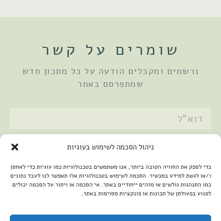
שומרים על קשר
נרשמים ומקבלים הודעה על כל מתכון חדש
שמתפרסם באתר
אני מאשר/ת את
מדיניות הפרטיות
ניהול הסכמה לשימוש בעוגיות
שלחתי
כדי לספק את החוויה הטובה ביותר, אנו משתמשים בטכנולוגיות כמו עוגיות כדי לאחסן
ו/או לגשת למידע במכשיר. הסכמה לשימוש בטכנולוגיות אלו תאפשר לנו לעבד נתונים
כמו התנהגות גולשים או מזהים ייחודיים באתר. אי הסכמה או ויתור על הסכמה יכולים
לפגוע בפעולתן של תכונות או פונקציות מסוימות באתר.