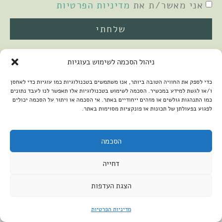
אני מאשר/ת את
מדיניות הפרטיות
שלחתי
ניהול הסכמה לשימוש בעוגיות
כדי לספק את החוויה הטובה ביותר, אנו משתמשים בטכנולוגיות כמו עוגיות כדי לאחסן
ו/או לגשת למידע במכשיר. הסכמה לשימוש בטכנולוגיות אלו תאפשר לנו לעבד נתונים
כמו התנהגות גולשים או מזהים ייחודיים באתר. אי הסכמה או ויתור על הסכמה יכולים
לפגוע בפעולתן של תכונות או פונקציות מסוימות באתר.
2026 © כל הזכויות שמורות למיכל שמיר
פיתוח האתר:
קנטאור
הצהרת נגישות
הסכמה
דחייה
הצגת העדפות
מדיניות הפרטיות