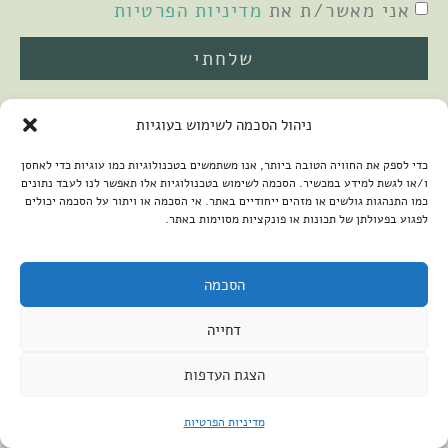
אני מאשר/ת את
מדיניות הפרטיות
שלחתי
ניהול הסכמה לשימוש בעוגיות
כדי לספק את החוויה הטובה ביותר, אנו משתמשים בטכנולוגיות כמו עוגיות כדי לאחסן
ו/או לגשת למידע במכשיר. הסכמה לשימוש בטכנולוגיות אלו תאפשר לנו לעבד נתונים
כמו התנהגות גולשים או מזהים ייחודיים באתר. אי הסכמה או ויתור על הסכמה יכולים
לפגוע בפעולתן של תכונות או פונקציות מסוימות באתר.
2026 © כל הזכויות שמורות למיכל שמיר
פיתוח האתר:
קנטאור
הצהרת נגישות
הסכמה
דחייה
הצגת העדפות
מדיניות הפרטיות