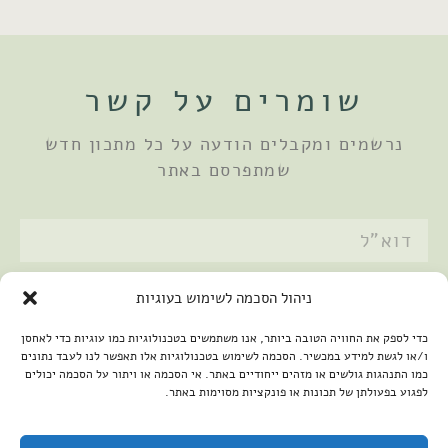
שומרים על קשר
נרשמים ומקבלים הודעה על כל מתכון חדש
שמתפרסם באתר
אני מאשר/ת את
מדיניות הפרטיות
ניהול הסכמה לשימוש בעוגיות
שלחתי
כדי לספק את החוויה הטובה ביותר, אנו משתמשים בטכנולוגיות כמו עוגיות כדי לאחסן
ו/או לגשת למידע במכשיר. הסכמה לשימוש בטכנולוגיות אלו תאפשר לנו לעבד נתונים
כמו התנהגות גולשים או מזהים ייחודיים באתר. אי הסכמה או ויתור על הסכמה יכולים
לפגוע בפעולתן של תכונות או פונקציות מסוימות באתר.