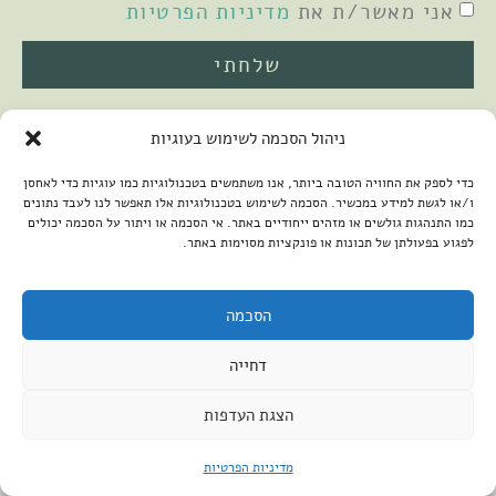
אני מאשר/ת את
מדיניות הפרטיות
שלחתי
ניהול הסכמה לשימוש בעוגיות
כדי לספק את החוויה הטובה ביותר, אנו משתמשים בטכנולוגיות כמו עוגיות כדי לאחסן
ו/או לגשת למידע במכשיר. הסכמה לשימוש בטכנולוגיות אלו תאפשר לנו לעבד נתונים
כמו התנהגות גולשים או מזהים ייחודיים באתר. אי הסכמה או ויתור על הסכמה יכולים
לפגוע בפעולתן של תכונות או פונקציות מסוימות באתר.
2026 © כל הזכויות שמורות למיכל שמיר
פיתוח האתר:
קנטאור
הצהרת נגישות
הסכמה
דחייה
הצגת העדפות
מדיניות הפרטיות