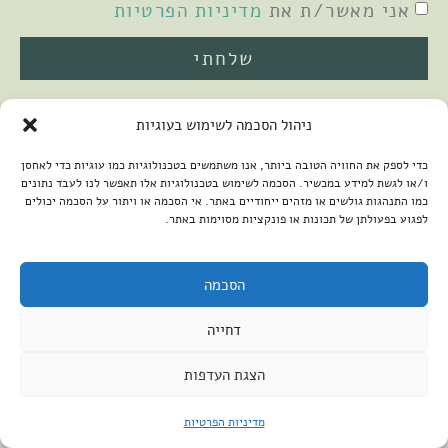
אני מאשר/ת את
מדיניות הפרטיות
שלחתי
ניהול הסכמה לשימוש בעוגיות
כדי לספק את החוויה הטובה ביותר, אנו משתמשים בטכנולוגיות כמו עוגיות כדי לאחסן
ו/או לגשת למידע במכשיר. הסכמה לשימוש בטכנולוגיות אלו תאפשר לנו לעבד נתונים
כמו התנהגות גולשים או מזהים ייחודיים באתר. אי הסכמה או ויתור על הסכמה יכולים
לפגוע בפעולתן של תכונות או פונקציות מסוימות באתר.
2026 © כל הזכויות שמורות למיכל שמיר
פיתוח האתר:
קנטאור
הצהרת נגישות
הסכמה
דחייה
הצגת העדפות
מדיניות הפרטיות