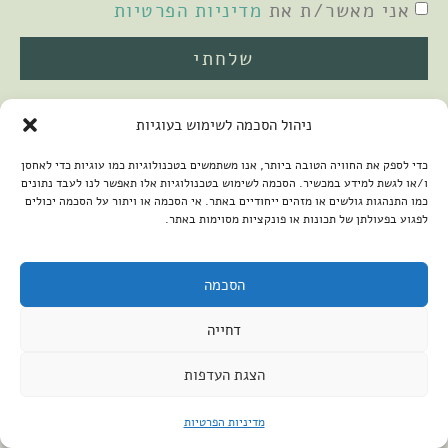
אני מאשר/ת את
מדיניות הפרטיות
שלחתי
ניהול הסכמה לשימוש בעוגיות
כדי לספק את החוויה הטובה ביותר, אנו משתמשים בטכנולוגיות כמו עוגיות כדי לאחסן
ו/או לגשת למידע במכשיר. הסכמה לשימוש בטכנולוגיות אלו תאפשר לנו לעבד נתונים
כמו התנהגות גולשים או מזהים ייחודיים באתר. אי הסכמה או ויתור על הסכמה יכולים
לפגוע בפעולתן של תכונות או פונקציות מסוימות באתר.
2026 © כל הזכויות שמורות למיכל שמיר
פיתוח האתר:
קנטאור
הצהרת נגישות
הסכמה
דחייה
הצגת העדפות
מדיניות הפרטיות