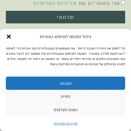
אני מאשר/ת את
מדיניות הפרטיות
שלחתי
ניהול הסכמה לשימוש בעוגיות
כדי לספק את החוויה הטובה ביותר, אנו משתמשים בטכנולוגיות כמו עוגיות כדי לאחסן
ו/או לגשת למידע במכשיר. הסכמה לשימוש בטכנולוגיות אלו תאפשר לנו לעבד נתונים
כמו התנהגות גולשים או מזהים ייחודיים באתר. אי הסכמה או ויתור על הסכמה יכולים
לפגוע בפעולתן של תכונות או פונקציות מסוימות באתר.
2026 © כל הזכויות שמורות למיכל שמיר
פיתוח האתר:
קנטאור
הצהרת נגישות
הסכמה
דחייה
הצגת העדפות
מדיניות הפרטיות