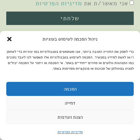
אני מאשר/ת את
מדיניות הפרטיות
שלחתי
ניהול הסכמה לשימוש בעוגיות
כדי לספק את החוויה הטובה ביותר, אנו משתמשים בטכנולוגיות כמו עוגיות כדי לאחסן
ו/או לגשת למידע במכשיר. הסכמה לשימוש בטכנולוגיות אלו תאפשר לנו לעבד נתונים
כמו התנהגות גולשים או מזהים ייחודיים באתר. אי הסכמה או ויתור על הסכמה יכולים
לפגוע בפעולתן של תכונות או פונקציות מסוימות באתר.
2026 © כל הזכויות שמורות למיכל שמיר
פיתוח האתר:
קנטאור
הצהרת נגישות
הסכמה
דחייה
הצגת העדפות
מדיניות הפרטיות