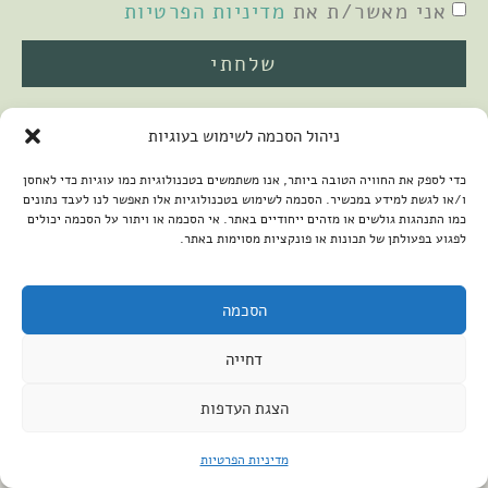
אני מאשר/ת את
מדיניות הפרטיות
שלחתי
ניהול הסכמה לשימוש בעוגיות
כדי לספק את החוויה הטובה ביותר, אנו משתמשים בטכנולוגיות כמו עוגיות כדי לאחסן
ו/או לגשת למידע במכשיר. הסכמה לשימוש בטכנולוגיות אלו תאפשר לנו לעבד נתונים
כמו התנהגות גולשים או מזהים ייחודיים באתר. אי הסכמה או ויתור על הסכמה יכולים
לפגוע בפעולתן של תכונות או פונקציות מסוימות באתר.
2026 © כל הזכויות שמורות למיכל שמיר
פיתוח האתר:
קנטאור
הצהרת נגישות
הסכמה
דחייה
הצגת העדפות
מדיניות הפרטיות