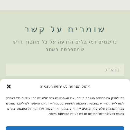
שומרים על קשר
נרשמים ומקבלים הודעה על כל מתכון חדש
שמתפרסם באתר
אני מאשר/ת את
מדיניות הפרטיות
ניהול הסכמה לשימוש בעוגיות
שלחתי
כדי לספק את החוויה הטובה ביותר, אנו משתמשים בטכנולוגיות כמו עוגיות כדי לאחסן
ו/או לגשת למידע במכשיר. הסכמה לשימוש בטכנולוגיות אלו תאפשר לנו לעבד נתונים
כמו התנהגות גולשים או מזהים ייחודיים באתר. אי הסכמה או ויתור על הסכמה יכולים
לפגוע בפעולתן של תכונות או פונקציות מסוימות באתר.