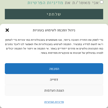
אני מאשר/ת את
מדיניות הפרטיות
שלחתי
ניהול הסכמה לשימוש בעוגיות
כדי לספק את החוויה הטובה ביותר, אנו משתמשים בטכנולוגיות כמו עוגיות כדי לאחסן
ו/או לגשת למידע במכשיר. הסכמה לשימוש בטכנולוגיות אלו תאפשר לנו לעבד נתונים
כמו התנהגות גולשים או מזהים ייחודיים באתר. אי הסכמה או ויתור על הסכמה יכולים
לפגוע בפעולתן של תכונות או פונקציות מסוימות באתר.
2026 © כל הזכויות שמורות למיכל שמיר
פיתוח האתר:
קנטאור
הצהרת נגישות
הסכמה
דחייה
הצגת העדפות
מדיניות הפרטיות