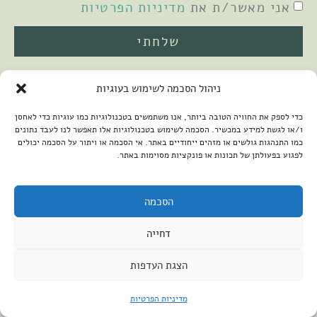
אני מאשר/ת את
מדיניות הפרטיות
שלחתי
ניהול הסכמה לשימוש בעוגיות
כדי לספק את החוויה הטובה ביותר, אנו משתמשים בטכנולוגיות כמו עוגיות כדי לאחסן
ו/או לגשת למידע במכשיר. הסכמה לשימוש בטכנולוגיות אלו תאפשר לנו לעבד נתונים
כמו התנהגות גולשים או מזהים ייחודיים באתר. אי הסכמה או ויתור על הסכמה יכולים
לפגוע בפעולתן של תכונות או פונקציות מסוימות באתר.
2026 © כל הזכויות שמורות למיכל שמיר
פיתוח האתר:
קנטאור
הצהרת נגישות
הסכמה
דחייה
הצגת העדפות
מדיניות הפרטיות