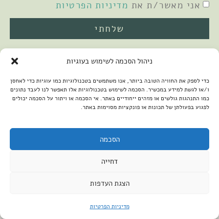
אני מאשר/ת את
מדיניות הפרטיות
שלחתי
ניהול הסכמה לשימוש בעוגיות
כדי לספק את החוויה הטובה ביותר, אנו משתמשים בטכנולוגיות כמו עוגיות כדי לאחסן
ו/או לגשת למידע במכשיר. הסכמה לשימוש בטכנולוגיות אלו תאפשר לנו לעבד נתונים
כמו התנהגות גולשים או מזהים ייחודיים באתר. אי הסכמה או ויתור על הסכמה יכולים
לפגוע בפעולתן של תכונות או פונקציות מסוימות באתר.
2026 © כל הזכויות שמורות למיכל שמיר
פיתוח האתר:
קנטאור
הצהרת נגישות
הסכמה
דחייה
הצגת העדפות
מדיניות הפרטיות