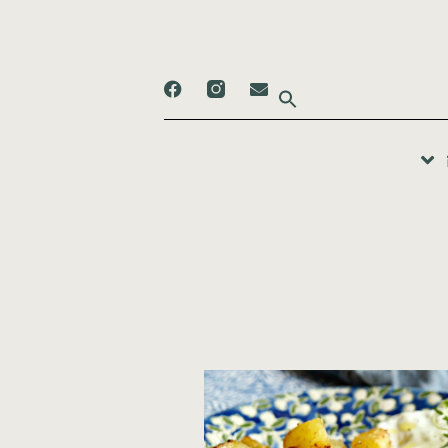
Search
for: