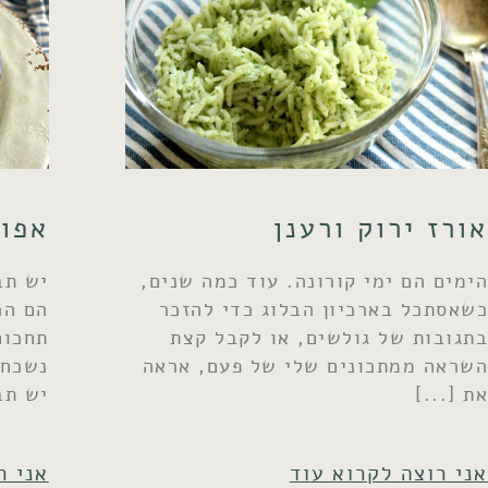
אורז ירוק ורענן
אפו
הימים הם ימי קורונה. עוד כמה שנים,
יש תב
כשאסתכל בארכיון הבלוג כדי להזכר
הם הכ
בתגובות של גולשים, או לקבל קצת
תחכום
השראה ממתכונים שלי של פעם, אראה
נשכחו
את
יש תב
אני רוצה לקרוא עוד
אני ר