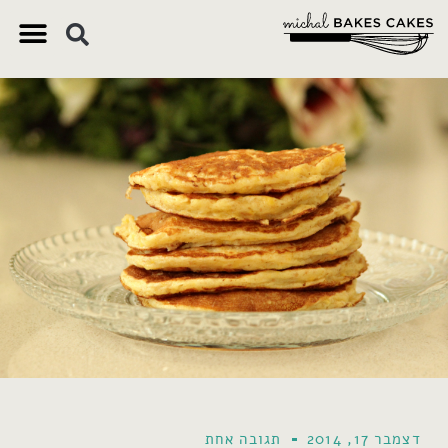
צ'יק צ'ק
ם חשובים
 וקינוחים
 תזונתיים
דצמבר 17, 2014
תגובה אחת