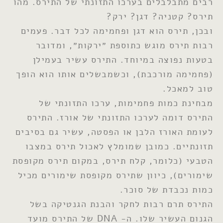
רבים מתבלבלים בערכו התזונתי של התירס. מהו
תירס? קטניה? דגן? ירק?
ובכן, תירס הוא דגן ופחמימה לכל דבר. פעמים
רבות תירס מוגש כתוספת ״ירקות״, ומדובר
בטעות נפוצה במיוחד. התירס עשיר בעמילן
(פחמימה מורכבת), וכשמבשלים אותו הוא הופך
טוב למאכל.
מבחינת כמות פחמימות, ערכו התזונתי של
התירס דומה לערכו התזונתי של אורז. התירס
לעומת האורז הלבן או הפסטה, עשיר גם בסיבים
תזונתיים. כמובן שמומלץ לאכול תירס במצבו
הטבעי (כלומר, קלח תירס, במקום תירס מקופסת
שימורים), כיוון שתירס מקופסת שימורים מכיל
כמות נכבדת של סוכר.
התירס תרם רבות לחקר והבנת הגנטיקה בשל
הגנום העשיר שלו. ה- DNA של התירס מועד