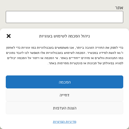
אתר
ניהול הסכמה לשימוש בעוגיות
שמור בדפדפן זה את השם, האימייל והאתר שלי לפעם
הבאה שאגיב.
כדי לספק את החוויה הטובה ביותר, אנו משתמשים בטכנולוגיות כמו עוגיות כדי לאחסן
כן, הוסף אותי לרשימת התפוצה שלך
ו/או לגשת למידע במכשיר. הסכמה לשימוש בטכנולוגיות אלו תאפשר לנו לעבד נתונים
כמו התנהגות גולשים או מזהים ייחודיים באתר. אי הסכמה או ויתור על הסכמה יכולים
לפגוע בפעולתן של תכונות או פונקציות מסוימות באתר.
הסכמה
דחייה
הצגת העדפות
מדיניות הפרטיות
שומרים על קשר