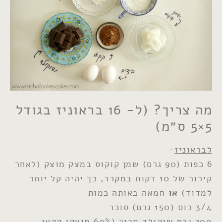
מה צריך? (ל- 16 בראוניז בגודל
5×5 ס״מ)
לבראוניז
–
6 כפות (90 גרם) שמן קוקוס במצק מוצק (לאחר
קירור של 10 דקות במקרר, כך יהיה קל יותר
למדוד)
או
חמאה באותה כמות
3/4 כוס (150 גרם) סוכר
200 גרם שוקולד מריר (60% מוצקי קקאו