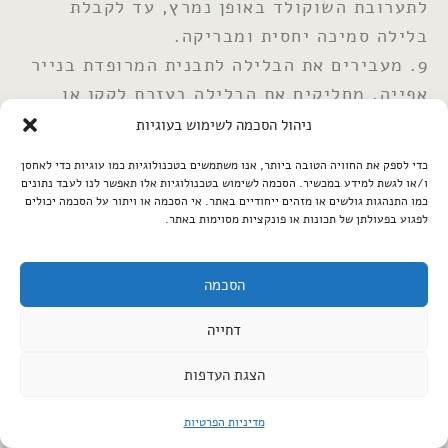
לתערובת השוקולד באופן נמרץ, עד לקבלת
בלילה סמיכה יחסית ומבריקה.
9. מעבירים את הבלילה לתבנית המרופדת בנייר
אפייה. מחליקים את הבלילה בעזרת לקקן או
סכין שפכטל.
ניהול הסכמה לשימוש בעוגיות
אופים כ- 20-25 דקות, עד ששולי הבראוניז
כדי לספק את החוויה הטובה ביותר, אנו משתמשים בטכנולוגיות כמו עוגיות כדי לאחסן
מוצקים ובמרכז התבנית הבלילה לא רועדת
ו/או לגשת למידע במכשיר. הסכמה לשימוש בטכנולוגיות אלו תאפשר לנו לעבד נתונים
כמו התנהגות גולשים או מזהים ייחודיים באתר. אי הסכמה או ויתור על הסכמה יכולים
ונוזלית. אל דאגה, הבראוניז יתמצקו לאחר
לפגוע בפעולתן של תכונות או פונקציות מסוימות באתר.
שיצטננו.
10. מצננים לגמרי, חותכים לריבועים ומפדרים
הסכמה
באבקת קקאו. שומרים בקופסא אטומה.
להגשה חגיגית-
דחייה
מגישים לכל אחד בצלחת אישית ריבוע בראוני
הצגת העדפות
ומעליו קצפת עם מעט שוקולד קצוץ. אפשר גם
להכין קצפת מקרם קוקוס (לגרסת פרווה), ראו
מדיניות הפרטיות
פירוט מעלה.