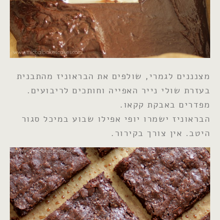
מצנננים לגמרי, שולפים את הבראוניז מהתבנית
בעזרת שולי נייר האפייה וחותכים לריבועים.
מפדרים באבקת קקאו.
הבראוניז ישמרו יופי אפילו שבוע במיכל סגור
היטב. אין צורך בקירור.