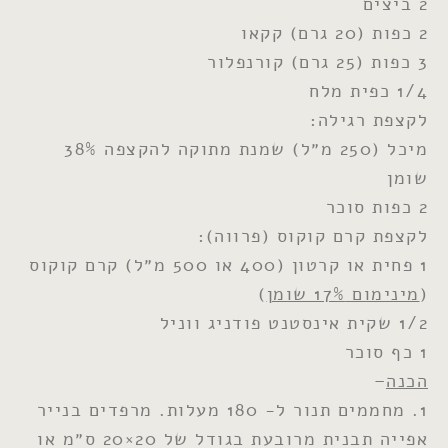
2 ביצים
2 כפות (20 גרם) קקאו
3 כפות (25 גרם) קורנפלור
1/4 כפית מלח
לקצפת רגילה:
מיכל (250 מ״ל) שמנת מתוקה להקצפה 38%
שומן
2 כפות סוכר
לקצפת קרם קוקוס (פרווה):
1 פחית או קרטון (400 או 500 מ״ל) קרם קוקוס
(
מינימום 17% שומן
)
1/2 שקית אינסטנט פודניג ווניל
1 כף סוכר
הכנה
–
1. מחממים תנור ל- 180 מעלות. מרפדים בנייר
אפייה תבנית מרובעת בגודל של 20×20 ס״מ או