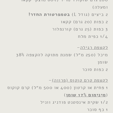
ומעלה)
2 ביצים (גודל L)
בטמפרטורת החדר!
2 כפות (20 גרם) קקאו
3 כפות (25 גרם) קורנפלור
1/4 כפית מלח
לקצפת רגילה
–
מיכל (250 מ״ל) שמנת מתוקה להקצפה 38%
שומן
2 כפות סוכר
לקצפת קרם קוקוס (פרווה)
–
1 פחית או קרטון (400 או 500 מ״ל) קרם קוקוס
(
מינימום 17% שומן
)
1/2 שקית אינסטנט פודניג ווניל
1 כף סוכר