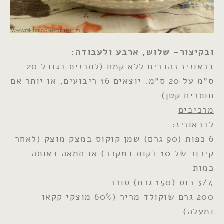
ובקיצור- שלוש, ארבע ולעבודה:
בראוניז נהדרים ללא קמח (לתבנית בגודל 20
ס״מ על 20 ס״מ. יוצאים 16 ריבועים, או יותר אם
חותכים קטן)
מרכיבים
–
לבראוניז:
6 כפות (90 גרם) שמן קוקוס במצק מוצק (לאחר
קירור של 10 דקות במקרר) או חמאה באותה
כמות
3/4 כוס (150 גרם) סוכר
200 גרם שוקולד מריר (60% מוצקי קקאו
ומעלה)