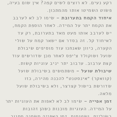
רקע נעים. לא רוצים לשים קפה? אין שום בעיה,
פשוט השמיטו אותו מהמתכון.
איחוד הקמח בתערובת
–
שימו לב לא לערבב
את הקמח יתר על המידה. לאחר הוספת הקמח,
יש לערבב אותו מעט מאד בתערובת, רק עד
לאיחוד קל. זה בסדר אם ישאר קמח על שולי
הקערה, כיוון שאנחנו עוד מוסיפים שיבולת
שועל ושוקולד צ׳יפס לאחר מכן שדורשים עוד
קצת ערבוב. ערבוב יתר יניב עוגיות קשות.
שיבולת שועל
–
משתמשים בשיבולת שועל
(קוואקר) ״אינסטנט״ להכנה מהירה, כזו
שדורשת בישול קצרצר, ולא בשיבולת שועל
מלאה.
זמן אפייה –
שימו לב לא לאפות את העוגיות יתר
על המידה. העוגיות מוכנות כשהן זהובות
בשוליים. ושטוחות. זמן האפייה משתנה מתנור