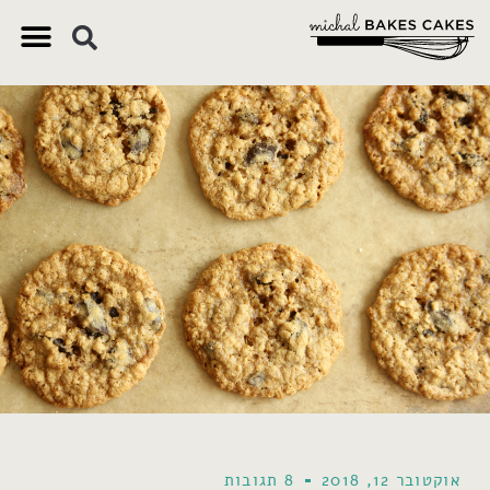
 צ'ק
שובים
ינוחים
ונתיים
אוקטובר 12, 2018
8 תגובות