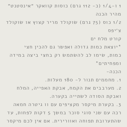
1 ו-1/4 (כ- 112 גרם) כוסות קוואקר ״אינסטנט״
מהיר הכנה
1/2 כוס (75 גרם) שוקולד מריר קצוץ או שוקולד
צ׳יפס
קורט מלח ים
*יוצאת כמות גדולה ואפשר גם להכין חצי
כמות, שימו לב להשתמש רק בחצי ביצה במידה
ומפחיתים*
הכנה-
1. מחממים תנור ל- 180 מעלות.
2. מערבבים את הקמח, אבקת האפייה, המלח
ואבקת הסודה לשתייה בקערה.
3. בקערת מיקסר מקציפים עם וו גיטרה חמאה
רכה עם שני סוגי סוכר במשך 5 דקות לפחות, עד
שהתערובת תפוחה ואוורירית. אם אין לכם מיקסר