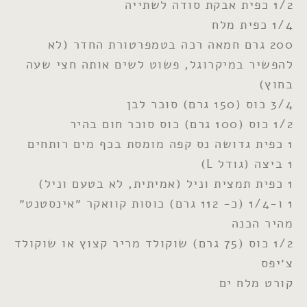
1/2 כפית אבקת סודה לשתייה
1/4 כפית מלח
200 גרם חמאה רכה בטמפרטורת החדר (לא
להפשיר במיקרוגל, פשוט לשים אותה חצי שעה
בחוץ)
3/4 כוס (150 גרם) סוכר לבן
1/2 כוס (100 גרם) כוס סוכר חום בהיר
1 כפית גדושה נס קפה מומסת בכף מים רותחים
1 ביצה (גודל L)
1 כפית תמצית וניל (אמיתית, לא בטעם וניל)
1 ו-1/4 (כ- 112 גרם) כוסות קוואקר ״אינסטנט״
מהיר הכנה
1/2 כוס (75 גרם) שוקולד מריר קצוץ או שוקולד
צ׳יפס
קורט מלח ים