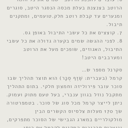
הרוטב בצנצנת בעלת מכסה הנסגר היטב, סוגרים
ומנערים עד קבלת רוטב חלק.טועמים, ומתקנים
תיבול.
7. קוצצים את כל עשבי התיבול באופן גס.
8. לפני ההגשה שמים בקערה גדולה את כל עשבי
התיבול, האגוזים, שופכים מעל את הרוטב
ומערבבים היטב!
סקרנל מספר ש…
קרמל (בעברית: שֶׁזֶף סֻכָּר) הוא תוצר תהליך שבו
סוכר עובר פירוליזה וחמצון חלקי. בתום התהליך
מתקבל נוזל בגוון ענברי, בעל טעם מתוק ועמוק.
ניתן לייצר קרמל מכל סוג של סוכר. בטמפרטורה
שך 170 מעלות צלסיוס הקשרים הבין
מולקולריים במארג הגבישי של הסוכר מתפרקים,
ונוצרות תרכובות המקנות לקרמל את ריחו.