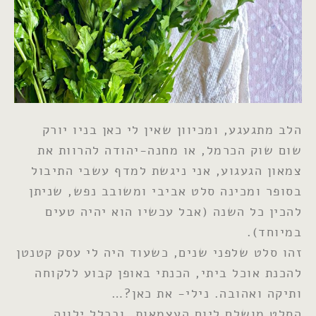
הלב מתגעגע, ומכיוון שאין לי כאן בניו יורק
שום שוק הכרמל, או מחנה-יהודה להרוות את
צמאון הגעגוע, אני ניגשת למדף עשבי התיבול
בסופר ומכינה סלט אביבי ומשובב נפש, שניתן
להכין כל השנה (אבל עכשיו הוא יהיה טעים
במיוחד).
זהו סלט שלפני שנים, כשעוד היה לי עסק קטנטן
להכנת אוכל ביתי, הכנתי באופן קבוע ללקוחה
ותיקה ואהובה. נילי- את כאן?…
הסלט מושלם ליום העצמאות, ובכלל ילווה