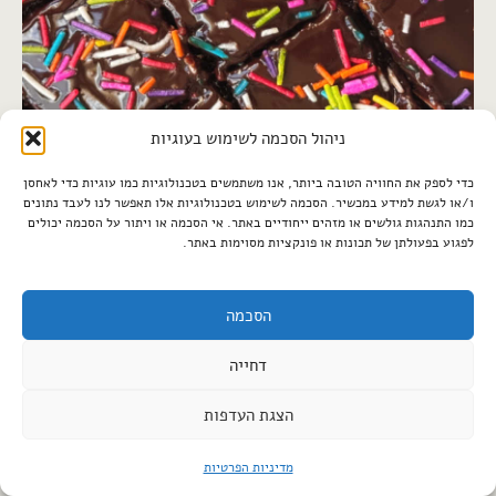
ניהול הסכמה לשימוש בעוגיות
כדי לספק את החוויה הטובה ביותר, אנו משתמשים בטכנולוגיות כמו עוגיות כדי לאחסן
ו/או לגשת למידע במכשיר. הסכמה לשימוש בטכנולוגיות אלו תאפשר לנו לעבד נתונים
עוגת שוקולד | למסיבות סיום וימי הולדת
כמו התנהגות גולשים או מזהים ייחודיים באתר. אי הסכמה או ויתור על הסכמה יכולים
לפגוע בפעולתן של תכונות או פונקציות מסוימות באתר.
הסכמה
דחייה
הצגת העדפות
מדיניות הפרטיות