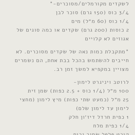
לשקדים מקורמלים/מסוכרים-*
3/4 כוס (150 גרם) סוכר לבן
1/4 כוס (60 מ״ל) מים
2 כוסות (200 גרם) שקדים או כמה סוגים של
אגוזים לא קלויים
*מתקבלת כמות נאה של שקדים מסוכרים. לא
חייבים להשתמש בהכל בבת אחת, הם נשמרים
מצויין במקפיא למשך זמן רב.
לרוטב ויניגרט לימון-
100 מ״ל (1/4 כוס + 2.5 כפות) שמן זית
25 מ״ל (כמעט שתי כפות) מיץ לימון (מחצי
לימון עד לימון שלם)
1 כפית חרדל דיז׳ון חלק
1/4 כפית מלח
קורט פלפל שחור גרוס