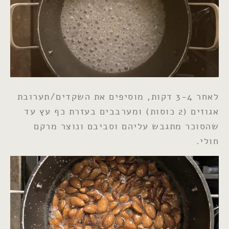
לאחר 3-4 דקות, מוסיפים את השקדים/תערובת
אגוזים (2 כוסות) ומערבבים בעזרת כף עץ עד
שהסוכר מתגבש עליהם וסביבם ונוצר מרקם
חולי.