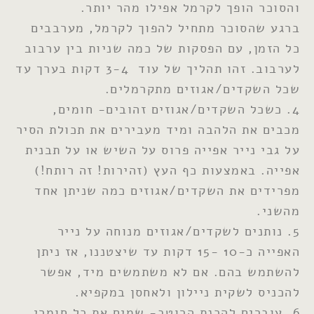
והסוכר הופך לקרמל אפילו מהר יותר.
ברגע שהסוכר מתחיל להפוך לקרמל, מערבבים
כל הזמן, עם הפסקות של כמה שניות בין ערבוב
לערבוב. זהו תהליך של עוד 3-4 דקות בערך עד
שכל השקדים/אגוזים מתקרמלים.
4. כשכל השקדים/אגוזים זהובים- חומים,
מכבים את הלהבה ומיד מעבירים את תכולת הסיר
על גבי נייר אפייה פרוס על השיש או על תבנית
אפייה. באמצעות כף העץ (זהירות! זה רותח!)
מפרידים את השקדים/אגוזים כמה שניתן אחד
מהשני.
5. נותנים לשקדים/אגוזים מנוחה על נייר
האפייה כ-10 -15 דקות עד שיצטננו, אז ניתן
להשתמש בהם. אם לא משתמשים מיד, אפשר
להכניס לשקית ניילון ולאחסן במקפיא.
6. עוברים להכנת הרוטב- שמים את כל חומרי