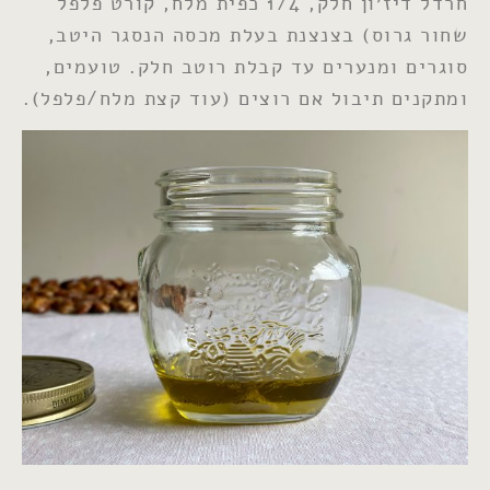
חרדל דיז׳ון חלק, 1/4 כפית מלח, קורט פלפל
שחור גרוס) בצנצנת בעלת מכסה הנסגר היטב,
סוגרים ומנערים עד קבלת רוטב חלק. טועמים,
ומתקנים תיבול אם רוצים (עוד קצת מלח/פלפל).