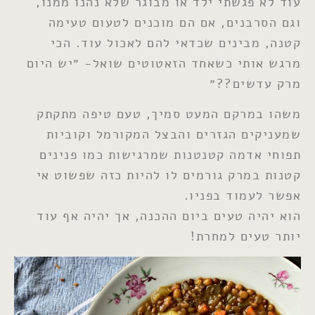
עוד לא פגשתי ילד או מבוגר שלא נהנו ממנו,
וגם הסרבנים, אם הם מוכנים לטעום טעימה
קטנה, מבינים שכדאי להם לאכול עוד. הכי
מרגש אותי כשאחד הזאטוטים שואל- ״יש היום
מרק עדשים??״
משהו במרקם המעט סמיך, טעם טיפה מתקתק
שמעניקים הגזרים והבצל המקורמל וקוביות
תפוחי אדמה קטנטנות שמרגישות כמו פנינים
קטנות במרק גורמים לו להיות כזה שפשוט אי
אפשר לעמוד בפניו.
הוא יהיה טעים ביום ההכנה, אך יהיה אף עוד
יותר טעים למחרת!