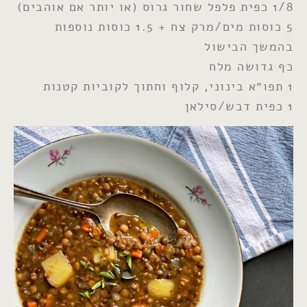
1/8 כפית פלפל שחור גרוס (או יותר אם אוהבים)
5 כוסות מים/מרק צח + 1.5 כוסות נוספות
בהמשך הבישול
כף גדושה מלח
1 תפו״א בינוני, קלוף וחתוך לקוביות קטנות
1 כפית דבש/סילאן