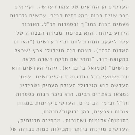
העדשים הן הזרעים של צמח העדשה, וקיימים
כבר שנים רבות במטבחים רבים. עדשים נזכרות
פעמים רבות בתנ"ך ובספרות חז"ל. האזכור
הידוע ביותר, הוא בסיפור מכירת הבכורה של
עשו ליעקב תמורת לחם ונזיד עדשים (״האדום
האדום הזה״). הצמח היה מגידולי ארץ ישראל
בתקופת דוד: "ותהי שם חלקת השדה מלאה
עדשים" (שמואל ב' כג יא). זיהוי העדשים הוא
חד משמעי בכל התרגומים והפירושים. צמח
העדשה הוא מגידולי העולם העתיק ושרידיו
נמצאו באתרים רבים. הוא נזכר רבות בספרות
חז"ל ובימי הביניים. העדשים קיימות במגוון
צורות וצבעים, בהן ירוקות/חומות,
כתומות/אדומות ושחורות. מבחינה תזונתית,
העדשים מזינות ביותר ומכילות כמות גבוהה של