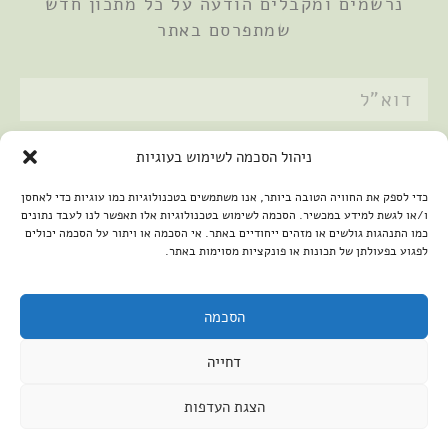
נרשמים ומקבלים הודעה על כל מתכון חדש
שמתפרסם באתר
אני מאשר/ת את
מדיניות הפרטיות
ניהול הסכמה לשימוש בעוגיות
שלחתי
כדי לספק את החוויה הטובה ביותר, אנו משתמשים בטכנולוגיות כמו עוגיות כדי לאחסן
ו/או לגשת למידע במכשיר. הסכמה לשימוש בטכנולוגיות אלו תאפשר לנו לעבד נתונים
כמו התנהגות גולשים או מזהים ייחודיים באתר. אי הסכמה או ויתור על הסכמה יכולים
לפגוע בפעולתן של תכונות או פונקציות מסוימות באתר.
הסכמה
דחייה
2026 © כל הזכויות שמורות למיכל שמיר
פיתוח האתר:
קנטאור
הצגת העדפות
הצהרת נגישות