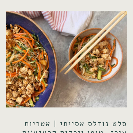
סלט נודלס אסייתי | אטריות
אורז, טופו וירקות קראנצ׳ים