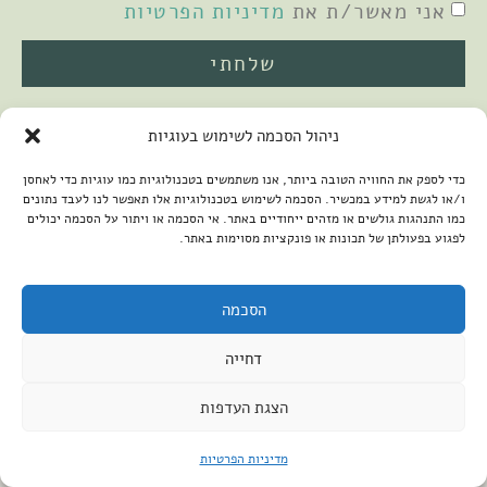
אני מאשר/ת את
מדיניות הפרטיות
שלחתי
ניהול הסכמה לשימוש בעוגיות
כדי לספק את החוויה הטובה ביותר, אנו משתמשים בטכנולוגיות כמו עוגיות כדי לאחסן
ו/או לגשת למידע במכשיר. הסכמה לשימוש בטכנולוגיות אלו תאפשר לנו לעבד נתונים
כמו התנהגות גולשים או מזהים ייחודיים באתר. אי הסכמה או ויתור על הסכמה יכולים
לפגוע בפעולתן של תכונות או פונקציות מסוימות באתר.
2026 © כל הזכויות שמורות למיכל שמיר
פיתוח האתר:
קנטאור
הצהרת נגישות
הסכמה
דחייה
הצגת העדפות
מדיניות הפרטיות