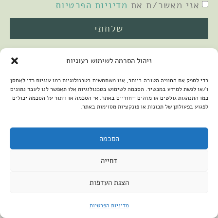
אני מאשר/ת את
מדיניות הפרטיות
שלחתי
ניהול הסכמה לשימוש בעוגיות
כדי לספק את החוויה הטובה ביותר, אנו משתמשים בטכנולוגיות כמו עוגיות כדי לאחסן
ו/או לגשת למידע במכשיר. הסכמה לשימוש בטכנולוגיות אלו תאפשר לנו לעבד נתונים
כמו התנהגות גולשים או מזהים ייחודיים באתר. אי הסכמה או ויתור על הסכמה יכולים
לפגוע בפעולתן של תכונות או פונקציות מסוימות באתר.
2026 © כל הזכויות שמורות למיכל שמיר
פיתוח האתר:
קנטאור
הצהרת נגישות
הסכמה
דחייה
הצגת העדפות
מדיניות הפרטיות